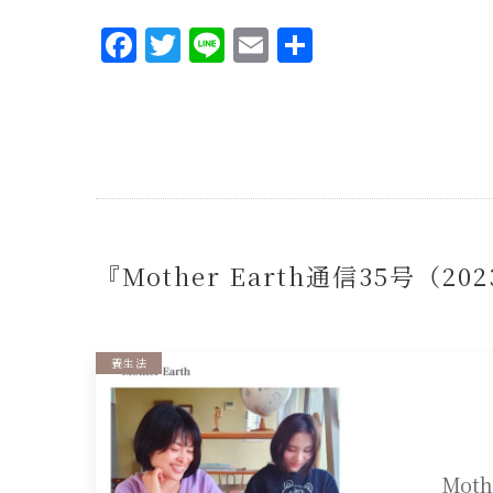
Facebook
Twitter
Line
Email
共
有
『Mother Earth通信35号（2
養生法
Mot