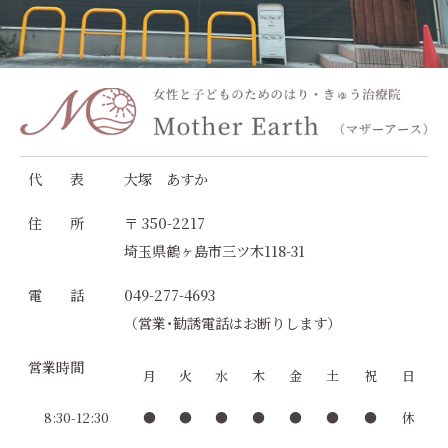
代 表
大塚 あすか
住 所
〒 350-2217
埼玉県鶴ヶ島市三ツ木118-31
電 話
049-277-4693
（営業･勧誘電話はお断りします）
営業時間
月
火
水
木
金
土
祝
日
8:30-12:30
●
●
●
●
●
●
●
休