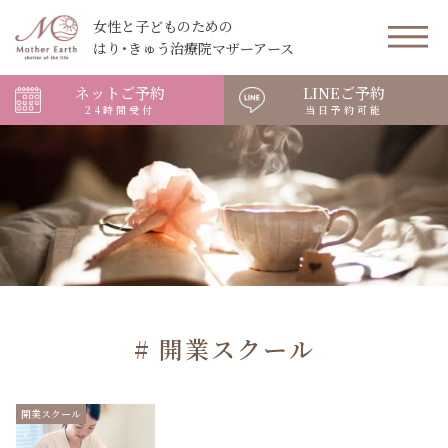
女性と子どものための
はり･きゅう治療院マザーアース
ネットご予約
LINEご予約
24時間受付
当日予約可能
# 開業スクール
開業スクール