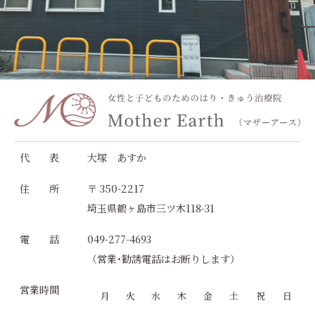
代 表
大塚 あすか
住 所
〒 350-2217
埼玉県鶴ヶ島市三ツ木118-31
電 話
049-277-4693
（営業･勧誘電話はお断りします）
営業時間
月
火
水
木
金
土
祝
日