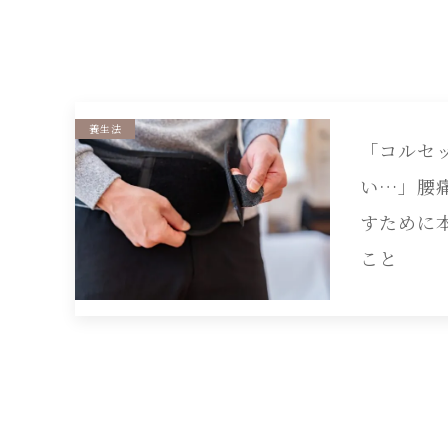
養生法
「コルセ
い…」腰
すために
こと