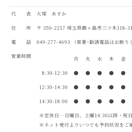
代 表
大塚 あすか
住 所
〒 350-2217
埼玉県鶴ヶ島市三ツ木118-3
電 話
049-277-4693
（営業･勧誘電話はお断り
営業時間
月
火
水
木
金
8:30-12:30
●
●
●
●
●
12:30-14:30
●
●
●
●
●
14:30-18:00
●
●
●
●
●
※定休日…日曜日、土曜14:30以降・祝日1
※ネット受付よりいつでも予約状況をご