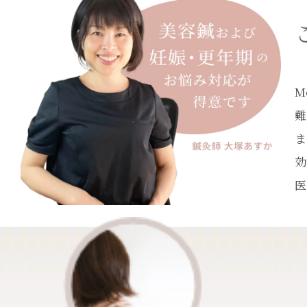
M
難
ま
効
医