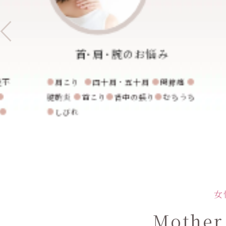
耳のお悩み
 
●
●
突発性難聴
●
耳のふさがり
むちうち 
女
Mother