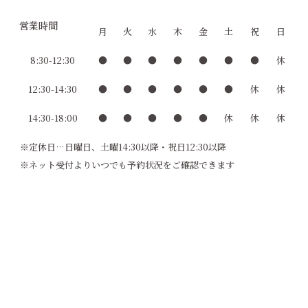
営業時間
月
火
水
木
金
土
祝
日
8:30-12:30
●
●
●
●
●
●
●
休
12:30-14:30
●
●
●
●
●
●
休
休
14:30-18:00
●
●
●
●
●
休
休
休
※定休日…日曜日、土曜14:30以降・祝日12:30以降
※ネット受付よりいつでも予約状況をご確認できます