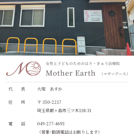
代 表
大塚 あすか
住 所
〒 350-2217
埼玉県鶴ヶ島市三ツ木118-31
電 話
049-277-4693
（営業･勧誘電話はお断りします）