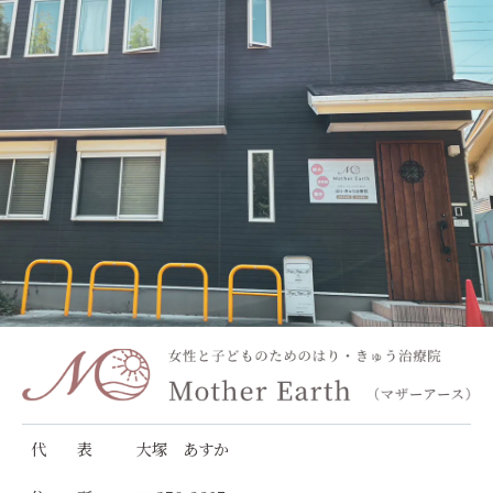
代 表
大塚 あすか