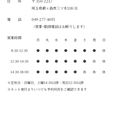
住 所
〒 350-2217
埼玉県鶴ヶ島市三ツ木118-31
電 話
049-277-4693
（営業･勧誘電話はお断りします）
営業時間
月
火
水
木
金
土
祝
日
8:30-12:30
●
●
●
●
●
●
●
休
12:30-14:30
●
●
●
●
●
●
休
休
14:30-18:00
●
●
●
●
●
休
休
休
※定休日…日曜日、土曜14:30以降・祝日12:30以降
※ネット受付よりいつでも予約状況をご確認できます