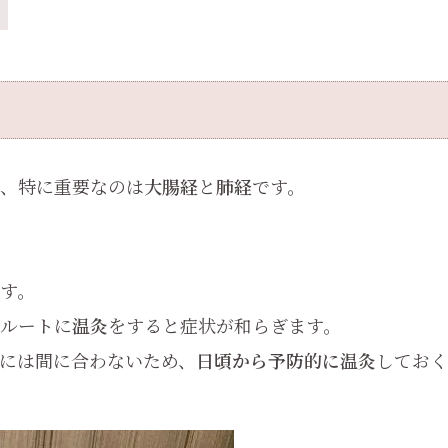
、特に重要なのは
大腸経
と
肺経
です。
す。
ルートに
温灸
をすると症状が和らぎます。
には間に合わないため、
日頃から予防的に温灸
しておく