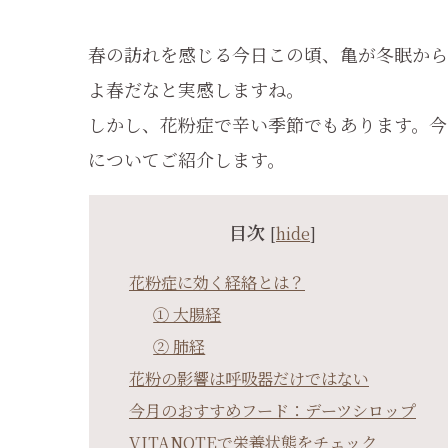
春の訪れを感じる今日この頃、亀が冬眠から
よ春だなと実感しますね。
しかし、花粉症で辛い季節でもあります。今
についてご紹介します。
目次
[
hide
]
花粉症に効く経絡とは？
① 大腸経
② 肺経
花粉の影響は呼吸器だけではない
今月のおすすめフード：デーツシロップ
VITANOTEで栄養状態をチェック