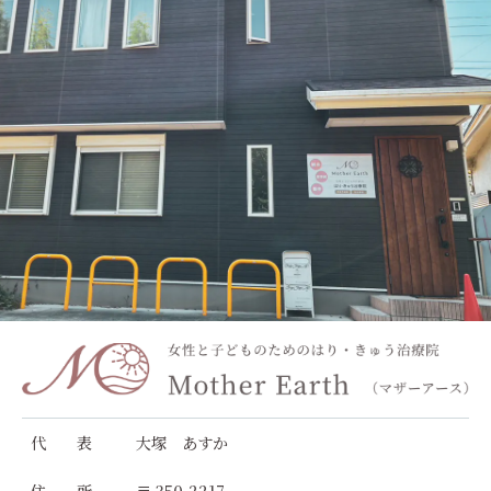
代 表
大塚 あすか
住 所
〒 350-2217