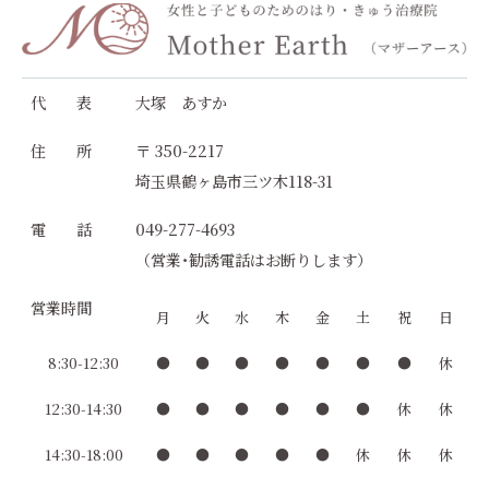
代 表
大塚 あすか
住 所
〒 350-2217
埼玉県鶴ヶ島市三ツ木118-31
電 話
049-277-4693
（営業･勧誘電話はお断りします）
営業時間
月
火
水
木
金
土
祝
日
8:30-12:30
●
●
●
●
●
●
●
休
12:30-14:30
●
●
●
●
●
●
休
休
14:30-18:00
●
●
●
●
●
休
休
休