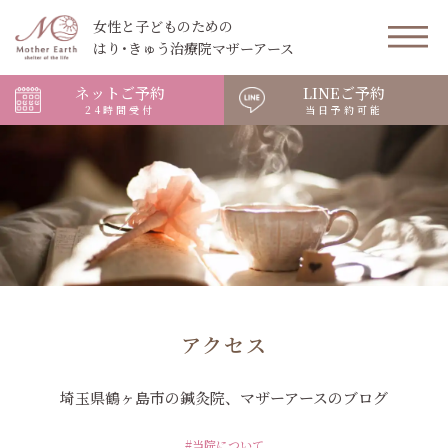
女性と子どものための
はり･きゅう治療院マザーアース
ネットご予約
LINEご予約
24時間受付
当日予約可能
アクセス
埼玉県鶴ヶ島市の鍼灸院、マザーアースのブログ
#当院について