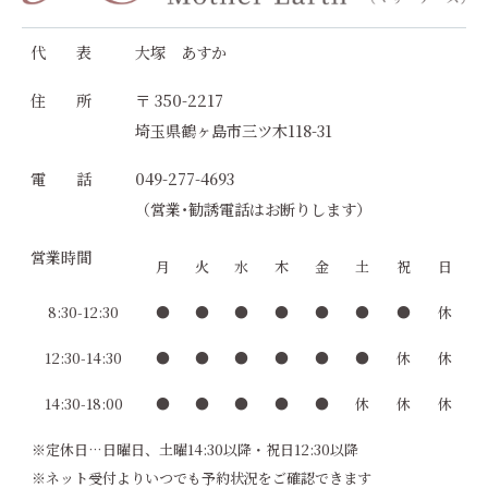
代 表
大塚 あすか
住 所
〒 350-2217
埼玉県鶴ヶ島市三ツ木118-31
電 話
049-277-4693
（営業･勧誘電話はお断りします）
営業時間
月
火
水
木
金
土
祝
日
8:30-12:30
●
●
●
●
●
●
●
休
12:30-14:30
●
●
●
●
●
●
休
休
14:30-18:00
●
●
●
●
●
休
休
休
※定休日…日曜日、土曜14:30以降・祝日12:30以降
※ネット受付よりいつでも予約状況をご確認できます