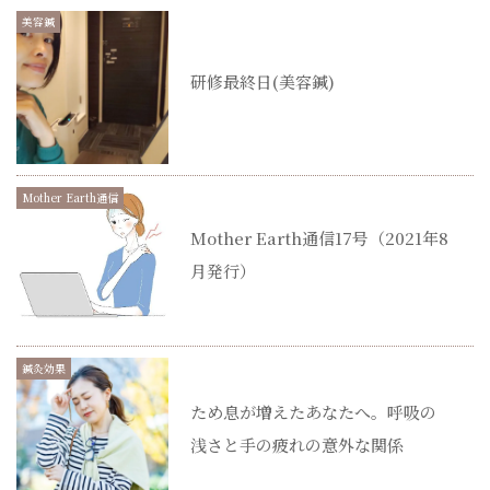
美容鍼
研修最終日(美容鍼)
Mother Earth通信
Mother Earth通信17号（2021年8
月発行）
鍼灸効果
ため息が増えたあなたへ。呼吸の
浅さと手の疲れの意外な関係