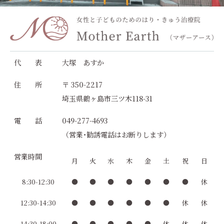
代 表
大塚 あすか
住 所
〒 350-2217
埼玉県鶴ヶ島市三ツ木118-31
電 話
049-277-4693
（営業･勧誘電話はお断りします）
営業時間
月
火
水
木
金
土
祝
日
8:30-12:30
●
●
●
●
●
●
●
休
12:30-14:30
●
●
●
●
●
●
休
休
14:30-18:00
●
●
●
●
●
休
休
休