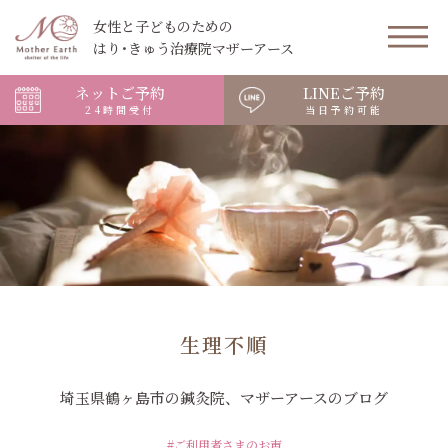
女性と子どものための
はり･きゅう治療院マザーアース
ネットご予約
LINEご予約
24時間受付
当日予約可能
生理不順
埼玉県鶴ヶ島市の鍼灸院、マザーアースのブログ
#ご利用者さまのお声