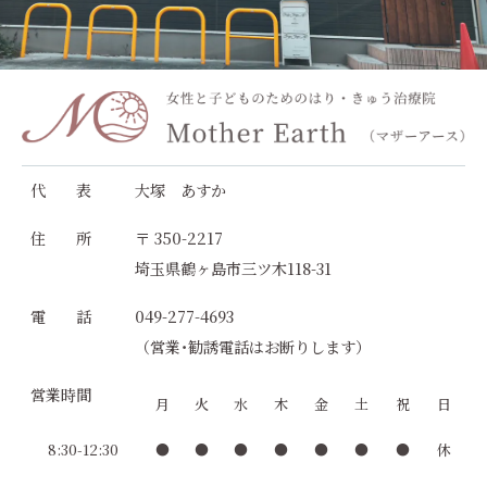
代 表
大塚 あすか
住 所
〒 350-2217
埼玉県鶴ヶ島市三ツ木118-31
電 話
049-277-4693
（営業･勧誘電話はお断りします）
営業時間
月
火
水
木
金
土
祝
日
8:30-12:30
●
●
●
●
●
●
●
休