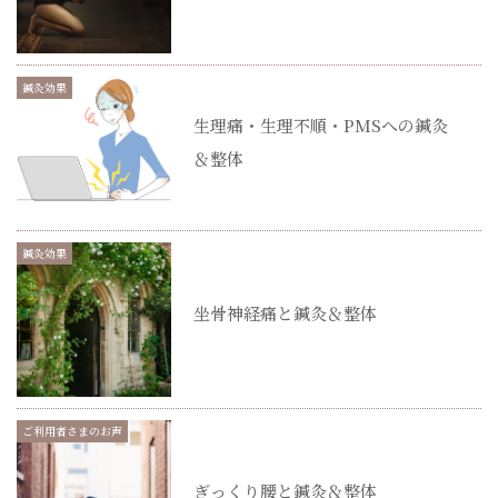
鍼灸効果
生理痛・生理不順・PMSへの鍼灸
＆整体
鍼灸効果
坐骨神経痛と鍼灸＆整体
ご利用者さまのお声
ぎっくり腰と鍼灸＆整体