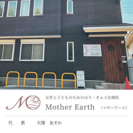
代 表
大塚 あすか