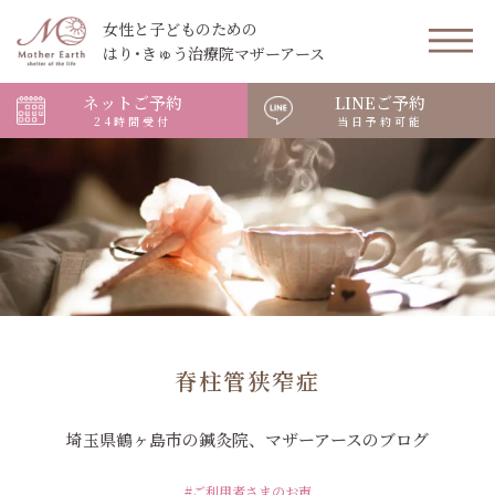
女性と子どものための
はり･きゅう治療院マザーアース
ネットご予約
LINEご予約
24時間受付
当日予約可能
脊柱管狭窄症
埼玉県鶴ヶ島市の鍼灸院、マザーアースのブログ
#ご利用者さまのお声