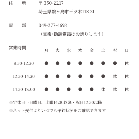
住 所
〒 350-2217
埼玉県鶴ヶ島市三ツ木118-31
電 話
049-277-4693
（営業･勧誘電話はお断りします）
営業時間
月
火
水
木
金
土
祝
日
8:30-12:30
●
●
●
●
●
●
●
休
12:30-14:30
●
●
●
●
●
●
休
休
14:30-18:00
●
●
●
●
●
休
休
休
※定休日…日曜日、土曜14:30以降・祝日12:30以降
※ネット受付よりいつでも予約状況をご確認できます