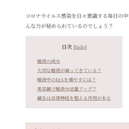
コロナウイルス感染を日々意識する毎日の中
んな力が秘められているのでしょう？
目次
[
hide
]
唾液の成分
大切な唾液が減ってきている？
唾液中のIgAを増やすには？
美容鍼で唾液分泌量アップ？
鍼灸は自律神経を整える作用がある