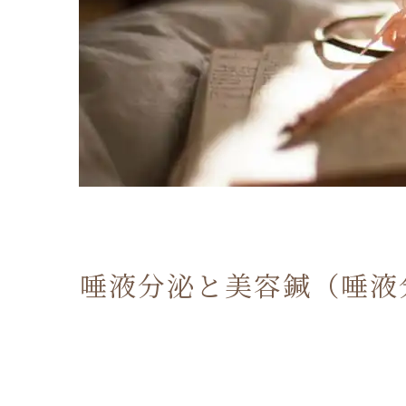
唾液分泌と美容鍼（唾液