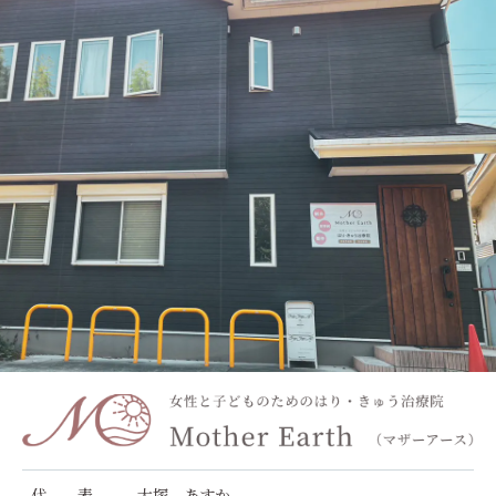
代 表
大塚 あすか