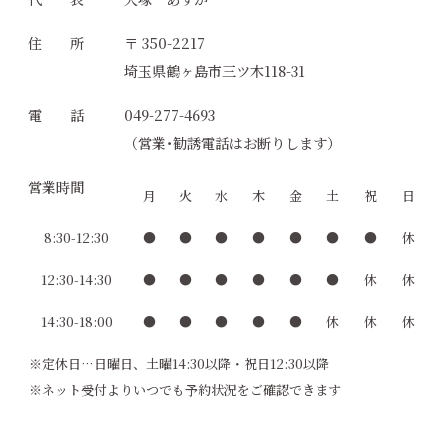
住 所
〒 350-2217
埼玉県鶴ヶ島市三ツ木118-31
電 話
049-277-4693
（営業･勧誘電話はお断りします）
営業時間
月
火
水
木
金
土
祝
日
8:30-12:30
●
●
●
●
●
●
●
休
12:30-14:30
●
●
●
●
●
●
休
休
14:30-18:00
●
●
●
●
●
休
休
休
※定休日…日曜日、土曜14:30以降・祝日12:30以降
※ネット受付よりいつでも予約状況をご確認できます