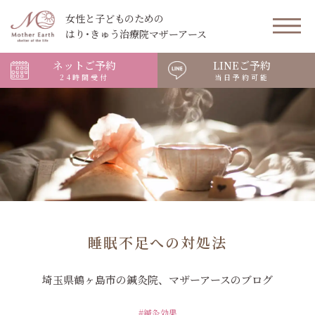
女性と子どものための
はり･きゅう治療院マザーアース
ネットご予約
LINEご予約
24時間受付
当日予約可能
睡眠不足への対処法
埼玉県鶴ヶ島市の鍼灸院、マザーアースのブログ
#鍼灸効果