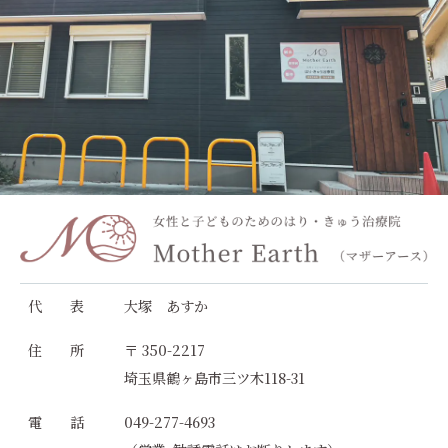
代 表
大塚 あすか
住 所
〒 350-2217
埼玉県鶴ヶ島市三ツ木118-31
電 話
049-277-4693