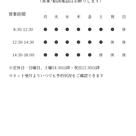
（営業･勧誘電話はお断りします）
営業時間
月
火
水
木
金
土
祝
日
8:30-12:30
●
●
●
●
●
●
●
休
12:30-14:30
●
●
●
●
●
●
休
休
14:30-18:00
●
●
●
●
●
休
休
休
※定休日…日曜日、土曜14:30以降・祝日12:30以降
※ネット受付よりいつでも予約状況をご確認できます