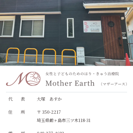
代 表
大塚 あすか
住 所
〒 350-2217
埼玉県鶴ヶ島市三ツ木118-31