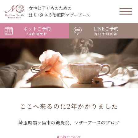
女性と子どものための
はり･きゅう治療院マザーアース
ネットご予約
LINEご予約
24時間受付
当日予約可能
ここへ来るのに2年かかりました
埼玉県鶴ヶ島市の鍼灸院、マザーアースのブログ
#当院について