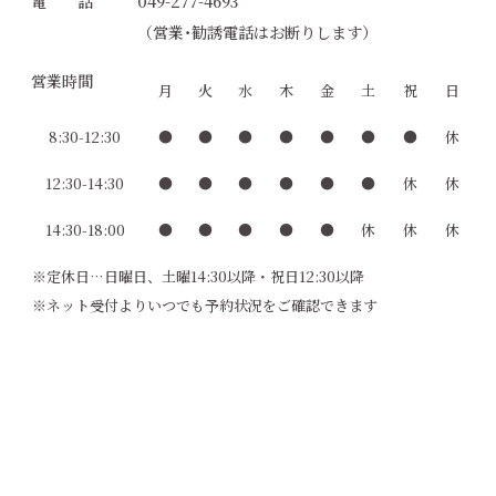
電 話
049-277-4693
（営業･勧誘電話はお断りします）
営業時間
月
火
水
木
金
土
祝
日
8:30-12:30
●
●
●
●
●
●
●
休
12:30-14:30
●
●
●
●
●
●
休
休
14:30-18:00
●
●
●
●
●
休
休
休
※定休日…日曜日、土曜14:30以降・祝日12:30以降
※ネット受付よりいつでも予約状況をご確認できます