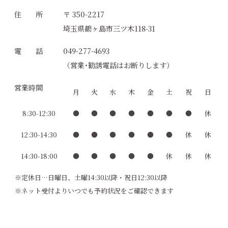
住 所
〒 350-2217
埼玉県鶴ヶ島市三ツ木118-31
電 話
049-277-4693
（営業･勧誘電話はお断りします）
営業時間
月
火
水
木
金
土
祝
日
8:30-12:30
●
●
●
●
●
●
●
休
12:30-14:30
●
●
●
●
●
●
休
休
14:30-18:00
●
●
●
●
●
休
休
休
※定休日…日曜日、土曜14:30以降・祝日12:30以降
※ネット受付よりいつでも予約状況をご確認できます