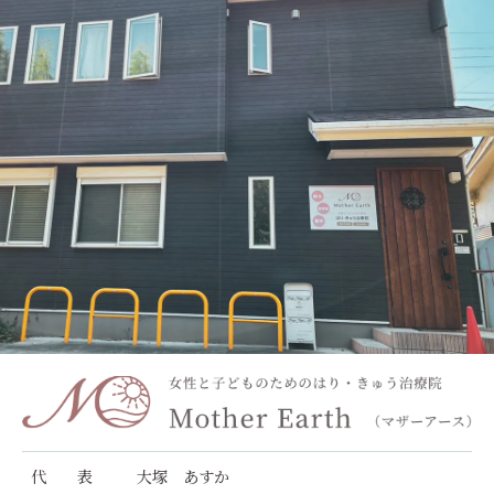
代 表
大塚 あすか