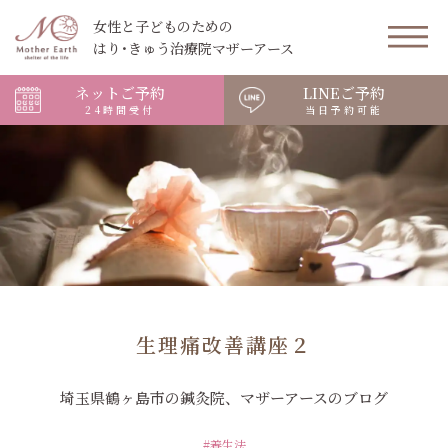
女性と子どものための
はり･きゅう治療院マザーアース
ネットご予約
LINEご予約
24時間受付
当日予約可能
生理痛改善講座２
埼玉県鶴ヶ島市の鍼灸院、マザーアースのブログ
#養生法