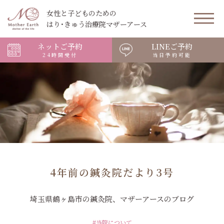
女性と子どものための
はり･きゅう治療院マザーアース
ネットご予約
LINEご予約
24時間受付
当日予約可能
4年前の鍼灸院だより3号
埼玉県鶴ヶ島市の鍼灸院、マザーアースのブログ
#当院について