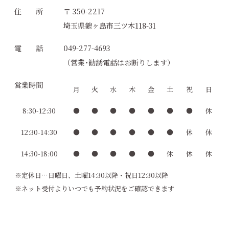
住 所
〒 350-2217
埼玉県鶴ヶ島市三ツ木118-31
電 話
049-277-4693
（営業･勧誘電話はお断りします）
営業時間
月
火
水
木
金
土
祝
日
8:30-12:30
●
●
●
●
●
●
●
休
12:30-14:30
●
●
●
●
●
●
休
休
14:30-18:00
●
●
●
●
●
休
休
休
※定休日…日曜日、土曜14:30以降・祝日12:30以降
※ネット受付よりいつでも予約状況をご確認できます