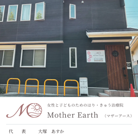
代 表
大塚 あすか