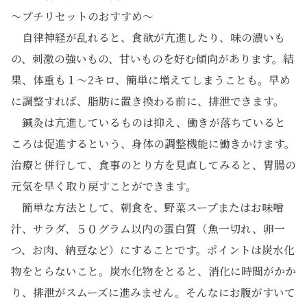
～プチリセットのおすすめ～
自律神経が乱れると、食欲が亢進したり、味の濃いも
の、刺激の強いもの、甘いものを好む傾向があります。結
果、体重も１～2キロ、簡単に増えてしまうことも。早め
に調整すれば、脂肪に置き換わる前に、排泄できます。
鍼灸は亢進しているものは抑え、働きが落ちていると
ころは促進するという、身体の調整機能に働きかけます。
治療と併行して、食事のとり方を見直してみると、胃腸の
元気を早く取り戻すことができます。
簡単な方法として、朝食を、野菜スープまたはお味噌
汁、サラダ、５０グラム以内の蛋白質（魚一切れ、卵一
つ、お肉、納豆など）にすることです。ポイントは炭水化
物をとらないこと。炭水化物をとると、消化に時間がかか
り、排泄がスムーズに進みません。そんなにお腹がすいて