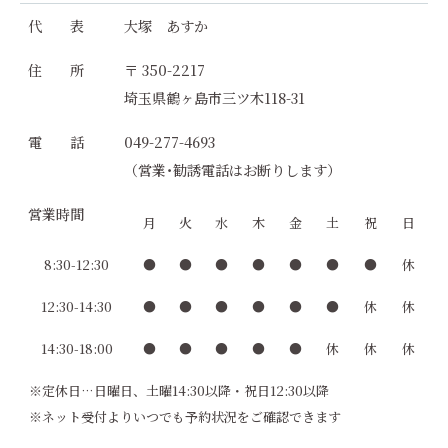
代 表
大塚 あすか
住 所
〒 350-2217
埼玉県鶴ヶ島市三ツ木118-31
電 話
049-277-4693
（営業･勧誘電話はお断りします）
営業時間
月
火
水
木
金
土
祝
日
8:30-12:30
●
●
●
●
●
●
●
休
12:30-14:30
●
●
●
●
●
●
休
休
14:30-18:00
●
●
●
●
●
休
休
休
※定休日…日曜日、土曜14:30以降・祝日12:30以降
※ネット受付よりいつでも予約状況をご確認できます