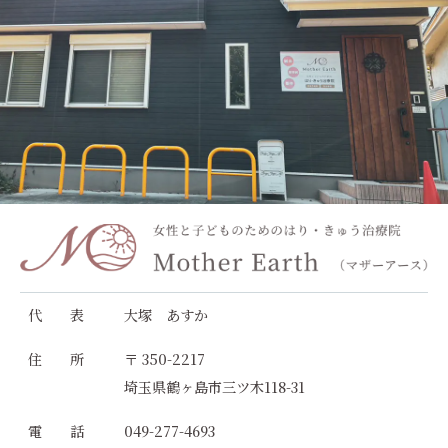
代 表
大塚 あすか
住 所
〒 350-2217
埼玉県鶴ヶ島市三ツ木118-31
電 話
049-277-4693