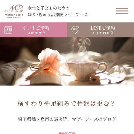
女性と子どものための
はり･きゅう治療院マザーアース
ネットご予約
LINEご予約
24時間受付
当日予約可能
横すわりや足組みで骨盤は歪む？
埼玉県鶴ヶ島市の鍼灸院、マザーアースのブログ
#姿勢改善