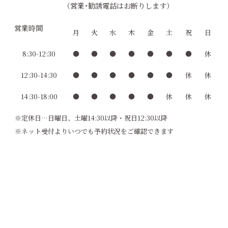
（営業･勧誘電話はお断りします）
営業時間
月
火
水
木
金
土
祝
日
8:30-12:30
●
●
●
●
●
●
●
休
12:30-14:30
●
●
●
●
●
●
休
休
14:30-18:00
●
●
●
●
●
休
休
休
※定休日…日曜日、土曜14:30以降・祝日12:30以降
※ネット受付よりいつでも予約状況をご確認できます