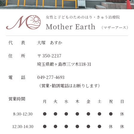
代 表
大塚 あすか
住 所
〒 350-2217
埼玉県鶴ヶ島市三ツ木118-31
電 話
049-277-4693
（営業･勧誘電話はお断りします）
営業時間
月
火
水
木
金
土
祝
日
8:30-12:30
●
●
●
●
●
●
●
休
12:30-14:30
●
●
●
●
●
●
休
休