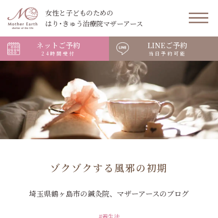
女性と子どものための
はり･きゅう治療院マザーアース
ネットご予約
LINEご予約
24時間受付
当日予約可能
ゾクゾクする風邪の初期
埼玉県鶴ヶ島市の鍼灸院、マザーアースのブログ
#養生法