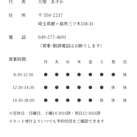
代 表
大塚 あすか
住 所
〒 350-2217
埼玉県鶴ヶ島市三ツ木118-31
電 話
049-277-4693
（営業･勧誘電話はお断りします）
営業時間
月
火
水
木
金
土
祝
日
8:30-12:30
●
●
●
●
●
●
●
休
12:30-14:30
●
●
●
●
●
●
休
休
14:30-18:00
●
●
●
●
●
休
休
休
※定休日…日曜日、土曜14:30以降・祝日12:30以降
※ネット受付よりいつでも予約状況をご確認できます