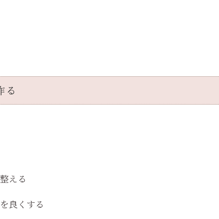
作る
整える
を良くする