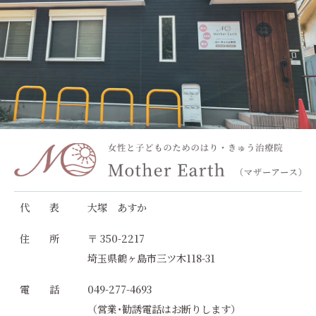
代 表
大塚 あすか
住 所
〒 350-2217
埼玉県鶴ヶ島市三ツ木118-31
電 話
049-277-4693
（営業･勧誘電話はお断りします）