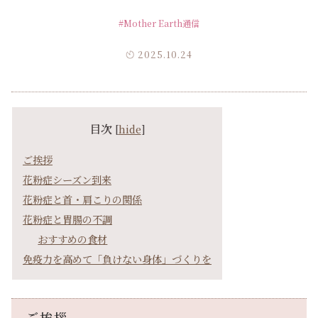
#Mother Earth通信
2025.10.24
目次
[
hide
]
ご挨拶
花粉症シーズン到来
花粉症と首・肩こりの関係
花粉症と胃腸の不調
おすすめの食材
免疫力を高めて「負けない身体」づくりを
ご挨拶