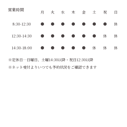
営業時間
月
火
水
木
金
土
祝
日
8:30-12:30
●
●
●
●
●
●
●
休
12:30-14:30
●
●
●
●
●
●
休
休
14:30-18:00
●
●
●
●
●
休
休
休
※定休日…日曜日、土曜14:30以降・祝日12:30以降
※ネット受付よりいつでも予約状況をご確認できます