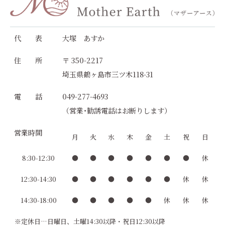
代 表
大塚 あすか
住 所
〒 350-2217
埼玉県鶴ヶ島市三ツ木118-31
電 話
049-277-4693
（営業･勧誘電話はお断りします）
営業時間
月
火
水
木
金
土
祝
日
8:30-12:30
●
●
●
●
●
●
●
休
12:30-14:30
●
●
●
●
●
●
休
休
14:30-18:00
●
●
●
●
●
休
休
休
※定休日…日曜日、土曜14:30以降・祝日12:30以降