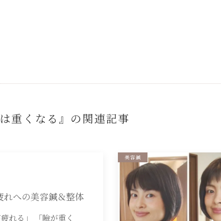
は重くなる』の
関連記事
美容鍼
疲れへの美容鍼＆整体
疲れる」 「瞼が重く