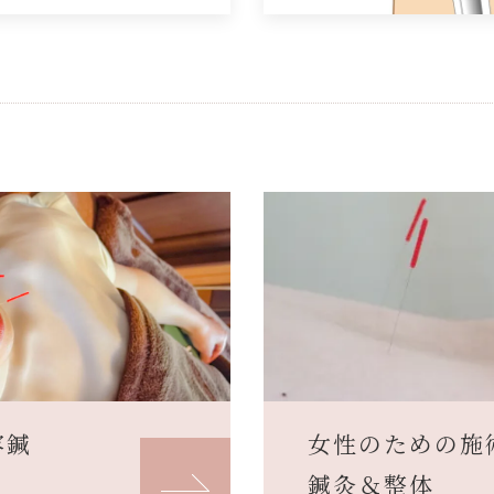
容鍼
女性のための施
鍼灸＆整体