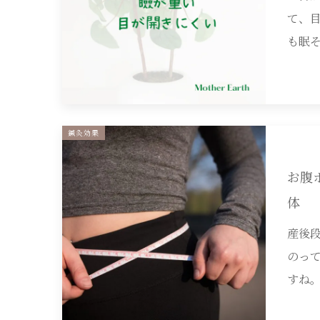
て、
も眠
鍼灸効果
お腹
体
産後
のっ
すね