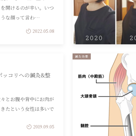
目を開けるのが辛い。いつ
そうな顔って言わ…
2022.05.08
鍼灸効果
ポッコリへの鍼灸&整
段々とお腹や背中にお肉が
てきたという女性は多いで
。
2019.09.05