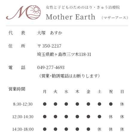
代 表
大塚 あすか
住 所
〒 350-2217
埼玉県鶴ヶ島市三ツ木118-31
電 話
049-277-4693
（営業･勧誘電話はお断りします）
営業時間
月
火
水
木
金
土
祝
日
8:30-12:30
●
●
●
●
●
●
●
休
12:30-14:30
●
●
●
●
●
●
休
休
14:30-18:00
●
●
●
●
●
休
休
休