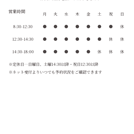
営業時間
月
火
水
木
金
土
祝
日
8:30-12:30
●
●
●
●
●
●
●
休
12:30-14:30
●
●
●
●
●
●
休
休
14:30-18:00
●
●
●
●
●
休
休
休
※定休日…日曜日、土曜14:30以降・祝日12:30以降
※ネット受付よりいつでも予約状況をご確認できます