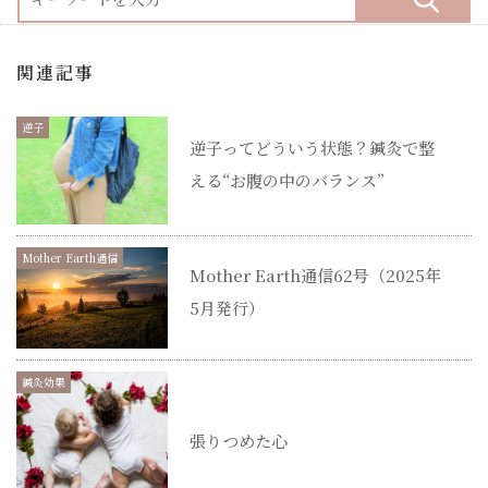
関連記事
逆子
逆子ってどういう状態？鍼灸で整
える“お腹の中のバランス”
Mother Earth通信
Mother Earth通信62号（2025年
5月発行）
鍼灸効果
張りつめた心