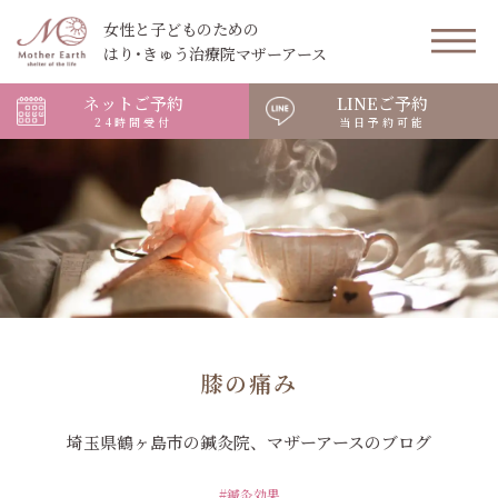
女性と子どものための
はり･きゅう治療院マザーアース
ネットご予約
LINEご予約
24時間受付
当日予約可能
膝の痛み
埼玉県鶴ヶ島市の鍼灸院、マザーアースのブログ
#鍼灸効果