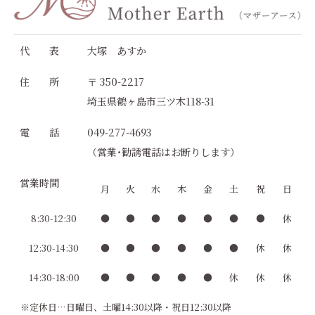
代 表
大塚 あすか
住 所
〒 350-2217
埼玉県鶴ヶ島市三ツ木118-31
電 話
049-277-4693
（営業･勧誘電話はお断りします）
営業時間
月
火
水
木
金
土
祝
日
8:30-12:30
●
●
●
●
●
●
●
休
12:30-14:30
●
●
●
●
●
●
休
休
14:30-18:00
●
●
●
●
●
休
休
休
※定休日…日曜日、土曜14:30以降・祝日12:30以降