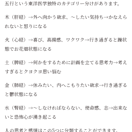
五行という東洋医学独特のカテゴリー分けがあります。
木（肝経）→外へ向かう欲求、～したい気持ち→かなえら
れないと怒りになる
火（心経）→喜び、高揚感、ワクワク→行き過ぎると躁状
態でお花畑状態になる
土（脾経）→何かをするために計画を立てる思考力→考え
すぎるとクヨクヨ思い悩む
金（肺経）→休みたい、内へこもりたい欲求→行き過ぎる
と鬱状態になる
水（腎経）→～しなければならない、使命感、志→出来な
いと恐怖心が湧き起こる
人の思考と感情はこの5つに分類することができます。