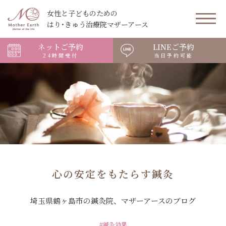
女性と子どものための
はり･きゅう治療院マザーアース
ネットご予約
LINEご予約
24時間受付
当日予約可能
心の安定をもたらす鍼灸
埼玉県鶴ヶ島市の鍼灸院、マザーアースのブログ
#鍼灸効果