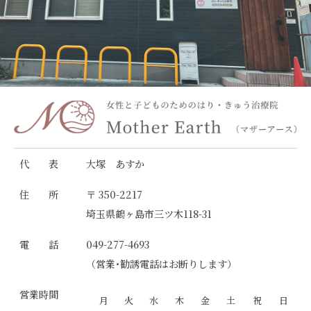
代 表
大塚 あすか
住 所
〒 350-2217
埼玉県鶴ヶ島市三ツ木118-31
電 話
049-277-4693
（営業･勧誘電話はお断りします）
営業時間
月
火
水
木
金
土
祝
日