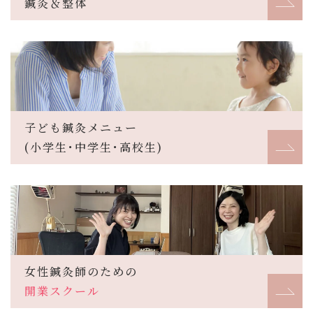
鍼灸＆整体
子ども鍼灸メニュー
(小学生･中学生･高校生)
女性鍼灸師のための
開業スクール