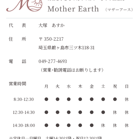
代 表
大塚 あすか
住 所
〒 350-2217
埼玉県鶴ヶ島市三ツ木118-31
電 話
049-277-4693
（営業･勧誘電話はお断りします）
営業時間
月
火
水
木
金
土
祝
日
8:30-12:30
●
●
●
●
●
●
●
休
12:30-14:30
●
●
●
●
●
●
休
休
14:30-18:00
●
●
●
●
●
休
休
休
※定休日…日曜日、土曜14:30以降・祝日12:30以降