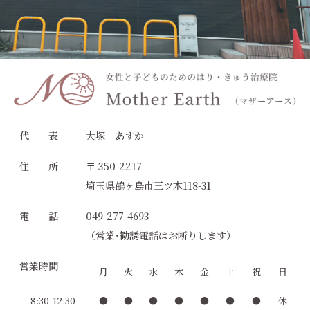
代 表
大塚 あすか
住 所
〒 350-2217
埼玉県鶴ヶ島市三ツ木118-31
電 話
049-277-4693
（営業･勧誘電話はお断りします）
営業時間
月
火
水
木
金
土
祝
日
8:30-12:30
●
●
●
●
●
●
●
休