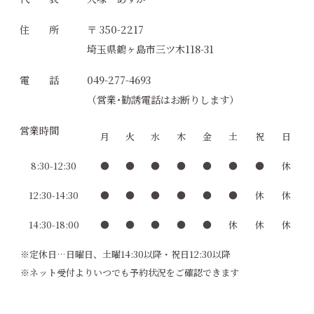
住 所
〒 350-2217
埼玉県鶴ヶ島市三ツ木118-31
電 話
049-277-4693
（営業･勧誘電話はお断りします）
営業時間
月
火
水
木
金
土
祝
日
8:30-12:30
●
●
●
●
●
●
●
休
12:30-14:30
●
●
●
●
●
●
休
休
14:30-18:00
●
●
●
●
●
休
休
休
※定休日…日曜日、土曜14:30以降・祝日12:30以降
※ネット受付よりいつでも予約状況をご確認できます