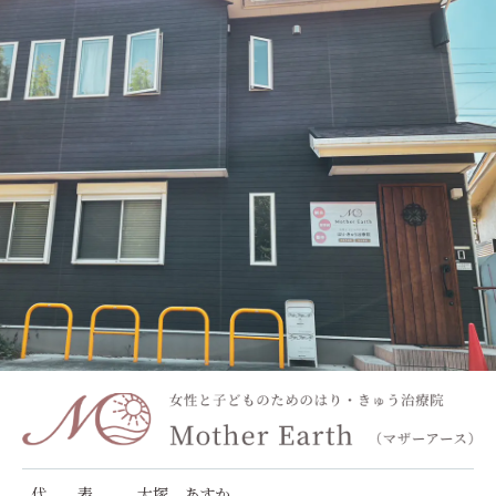
代 表
大塚 あすか