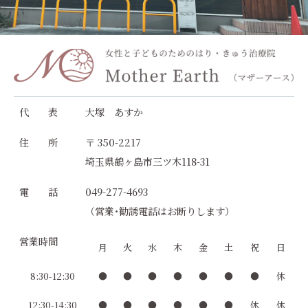
代 表
大塚 あすか
住 所
〒 350-2217
埼玉県鶴ヶ島市三ツ木118-31
電 話
049-277-4693
（営業･勧誘電話はお断りします）
営業時間
月
火
水
木
金
土
祝
日
8:30-12:30
●
●
●
●
●
●
●
休
12:30-14:30
●
●
●
●
●
●
休
休