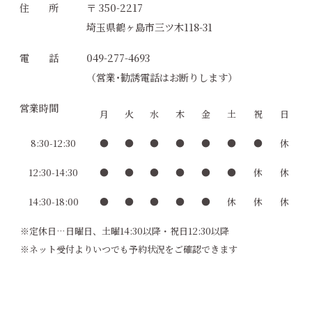
住 所
〒 350-2217
埼玉県鶴ヶ島市三ツ木118-31
電 話
049-277-4693
（営業･勧誘電話はお断りします）
営業時間
月
火
水
木
金
土
祝
日
8:30-12:30
●
●
●
●
●
●
●
休
12:30-14:30
●
●
●
●
●
●
休
休
14:30-18:00
●
●
●
●
●
休
休
休
※定休日…日曜日、土曜14:30以降・祝日12:30以降
※ネット受付よりいつでも予約状況をご確認できます