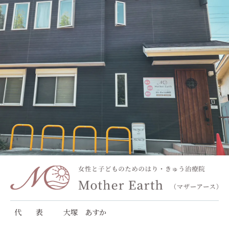
代 表
大塚 あすか