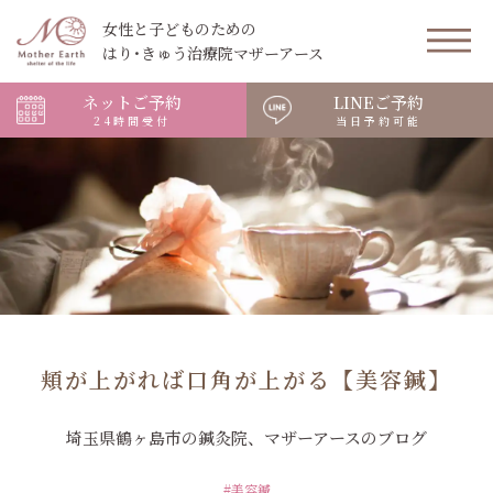
女性と子どものための
はり･きゅう治療院マザーアース
ネットご予約
LINEご予約
24時間受付
当日予約可能
頬が上がれば口角が上がる【美容鍼】
埼玉県鶴ヶ島市の鍼灸院、マザーアースのブログ
#美容鍼