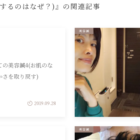
するのはなぜ？)』の
関連記事
美容鍼
ての美容鍼4(お肌のな
かさを取り戻す)
2019.09.28
美容鍼