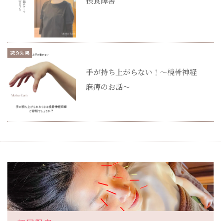
摂食障害
鍼灸効果
手が持ち上がらない！～橈骨神経
麻痺のお話～