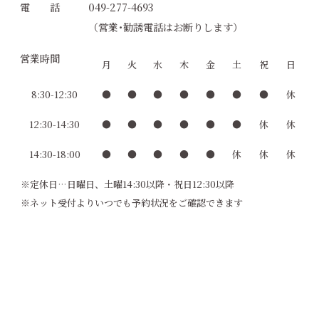
電 話
049-277-4693
（営業･勧誘電話はお断りします）
営業時間
月
火
水
木
金
土
祝
日
8:30-12:30
●
●
●
●
●
●
●
休
12:30-14:30
●
●
●
●
●
●
休
休
14:30-18:00
●
●
●
●
●
休
休
休
※定休日…日曜日、土曜14:30以降・祝日12:30以降
※ネット受付よりいつでも予約状況をご確認できます