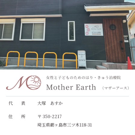
代 表
大塚 あすか
住 所
〒 350-2217
埼玉県鶴ヶ島市三ツ木118-31