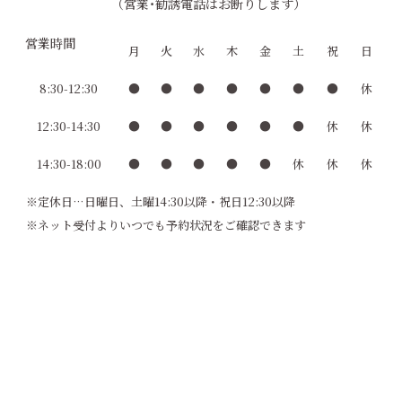
（営業･勧誘電話はお断りします）
営業時間
月
火
水
木
金
土
祝
日
8:30-12:30
●
●
●
●
●
●
●
休
12:30-14:30
●
●
●
●
●
●
休
休
14:30-18:00
●
●
●
●
●
休
休
休
※定休日…日曜日、土曜14:30以降・祝日12:30以降
※ネット受付よりいつでも予約状況をご確認できます