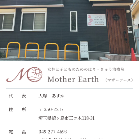
代 表
大塚 あすか
住 所
〒 350-2217
埼玉県鶴ヶ島市三ツ木118-31
電 話
049-277-4693