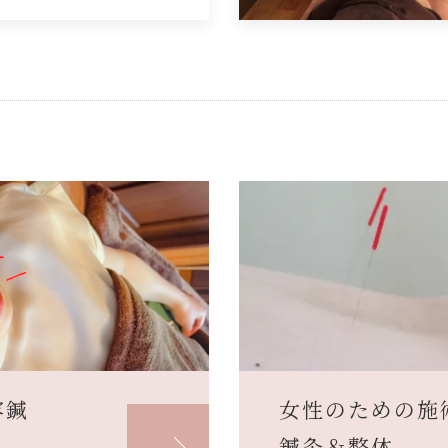
容鍼
女性のための施
鍼灸＆整体