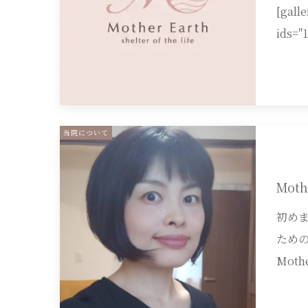
[galle
ids="
当院について
Mot
初め
ため
Moth