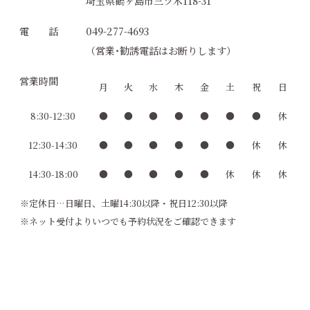
埼玉県鶴ヶ島市三ツ木118-31
電 話
049-277-4693
（営業･勧誘電話はお断りします）
営業時間
月
火
水
木
金
土
祝
日
8:30-12:30
●
●
●
●
●
●
●
休
12:30-14:30
●
●
●
●
●
●
休
休
14:30-18:00
●
●
●
●
●
休
休
休
※定休日…日曜日、土曜14:30以降・祝日12:30以降
※ネット受付よりいつでも予約状況をご確認できます