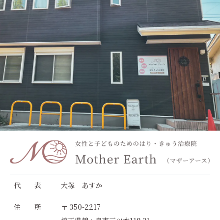
代 表
大塚 あすか
住 所
〒 350-2217