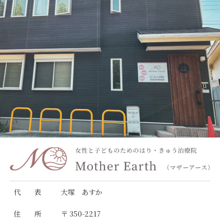
代 表
大塚 あすか
住 所
〒 350-2217