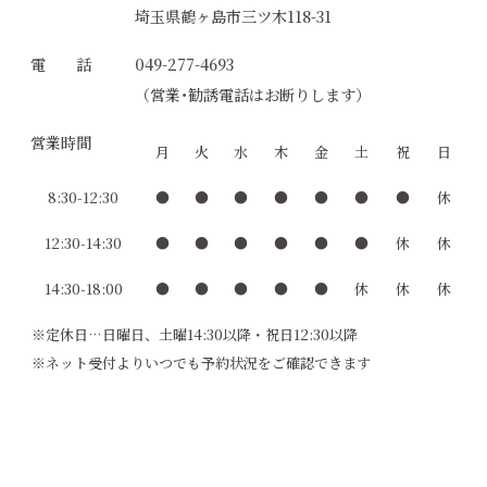
埼玉県鶴ヶ島市三ツ木118-31
電 話
049-277-4693
（営業･勧誘電話はお断りします）
営業時間
月
火
水
木
金
土
祝
日
8:30-12:30
●
●
●
●
●
●
●
休
12:30-14:30
●
●
●
●
●
●
休
休
14:30-18:00
●
●
●
●
●
休
休
休
※定休日…日曜日、土曜14:30以降・祝日12:30以降
※ネット受付よりいつでも予約状況をご確認できます