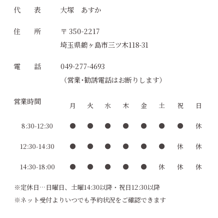
代 表
大塚 あすか
住 所
〒 350-2217
埼玉県鶴ヶ島市三ツ木118-31
電 話
049-277-4693
（営業･勧誘電話はお断りします）
営業時間
月
火
水
木
金
土
祝
日
8:30-12:30
●
●
●
●
●
●
●
休
12:30-14:30
●
●
●
●
●
●
休
休
14:30-18:00
●
●
●
●
●
休
休
休
※定休日…日曜日、土曜14:30以降・祝日12:30以降
※ネット受付よりいつでも予約状況をご確認できます