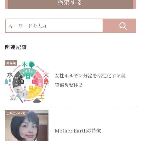
検索する
関連記事
美容鍼
女性ホルモン分泌を活性化する美
容鍼＆整体２
当院について
Mother Earthの特徴