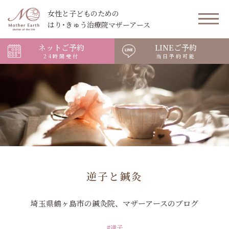
女性と子どものための
はり･きゅう治療院マザーアース
ネットご予約
LINEご予約
24時間受付
当日予約可能
逆子と鍼灸
埼玉県鶴ヶ島市の鍼灸院、マザーアースのブログ
#逆子