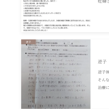
妊婦
逆子
逆子
逆子
そん
治療