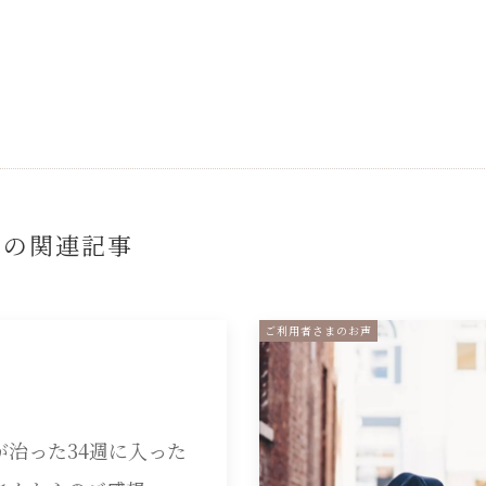
』の
関連記事
ご利用者さまのお声
が治った34週に入った