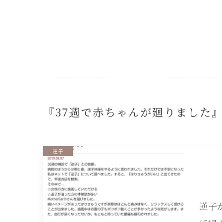
『37週で赤ちゃんが廻りました
逆子
逆子