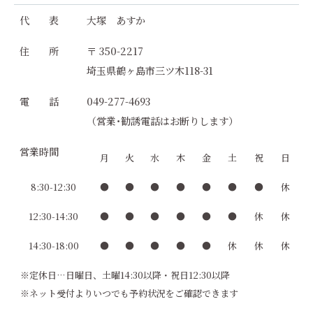
代 表
大塚 あすか
住 所
〒 350-2217
埼玉県鶴ヶ島市三ツ木118-31
電 話
049-277-4693
（営業･勧誘電話はお断りします）
営業時間
月
火
水
木
金
土
祝
日
8:30-12:30
●
●
●
●
●
●
●
休
12:30-14:30
●
●
●
●
●
●
休
休
14:30-18:00
●
●
●
●
●
休
休
休
※定休日…日曜日、土曜14:30以降・祝日12:30以降
※ネット受付よりいつでも予約状況をご確認できます