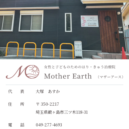
代 表
大塚 あすか
住 所
〒 350-2217
埼玉県鶴ヶ島市三ツ木118-31
電 話
049-277-4693