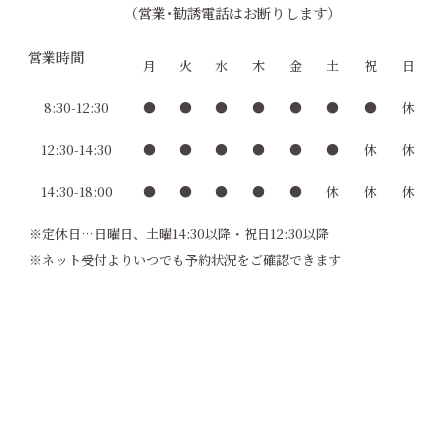
（営業･勧誘電話はお断りします）
営業時間
月
火
水
木
金
土
祝
日
8:30-12:30
●
●
●
●
●
●
●
休
12:30-14:30
●
●
●
●
●
●
休
休
14:30-18:00
●
●
●
●
●
休
休
休
※定休日…日曜日、土曜14:30以降・祝日12:30以降
※ネット受付よりいつでも予約状況をご確認できます