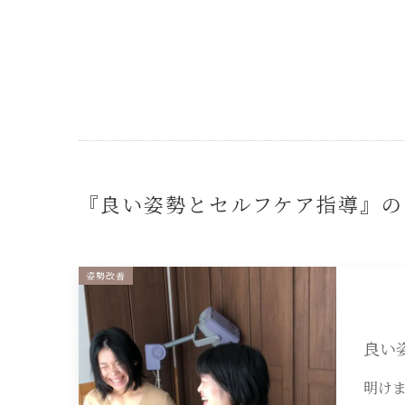
『良い姿勢とセルフケア指導』の
姿勢改善
良い
明け