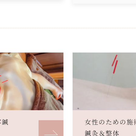
容鍼
女性のための施
鍼灸＆整体