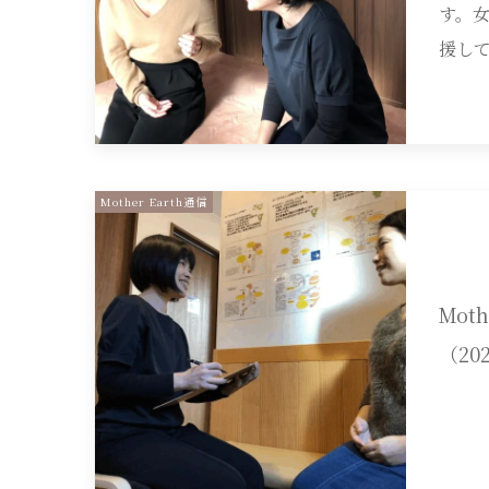
す。
援して
Mother Earth通信
Moth
（20