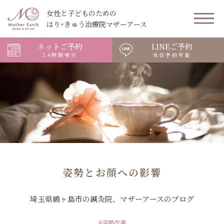
女性と子どものための
はり･きゅう治療院マザーアース
ネットご予約
LINEご予約
24時間受付
当日予約可能
姿勢とお顔への影響
埼玉県鶴ヶ島市の鍼灸院、マザーアースのブログ
#姿勢改善