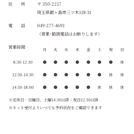
住 所
〒 350-2217
埼玉県鶴ヶ島市三ツ木118-31
電 話
049-277-4693
（営業･勧誘電話はお断りします）
営業時間
月
火
水
木
金
土
祝
日
8:30-12:30
●
●
●
●
●
●
●
休
12:30-14:30
●
●
●
●
●
●
休
休
14:30-18:00
●
●
●
●
●
休
休
休
※定休日…日曜日、土曜14:30以降・祝日12:30以降
※ネット受付よりいつでも予約状況をご確認できます