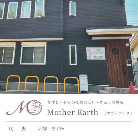
代 表
大塚 あすか